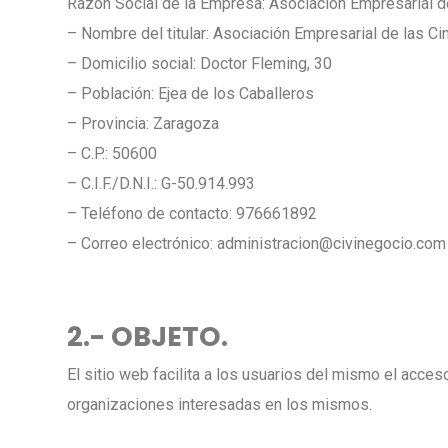
Razón Social de la Empresa: Asociación Empresarial de
– Nombre del titular: Asociación Empresarial de las Cin
– Domicilio social: Doctor Fleming, 30
– Población: Ejea de los Caballeros
– Provincia: Zaragoza
– C.P.: 50600
– C.I.F./D.N.I.: G-50.914.993
– Teléfono de contacto: 976661892
– Correo electrónico: administracion@civinegocio.com
2.- OBJETO.
El sitio web facilita a los usuarios del mismo el acce
organizaciones interesadas en los mismos.