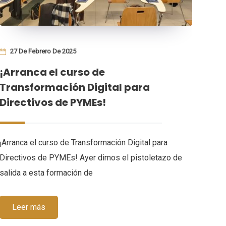
27 De Febrero De 2025
19
¡Arranca el curso de
EDI
Transformación Digital para
LA
Directivos de PYMEs!
GR
TR
¡Arranca el curso de Transformación Digital para
Directivos de PYMEs! Ayer dimos el pistoletazo de
ÚLTI
salida a esta formación de
LAS 
TRA
JORG
Leer más