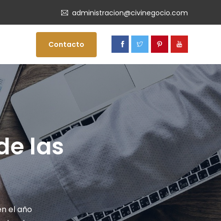
administracion@civinegocio.com
Contacto
de las
en el año