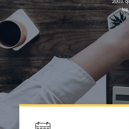
2003, q
los