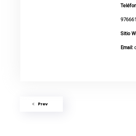
Teléfon
97666
Sitio 
Email:
Prev