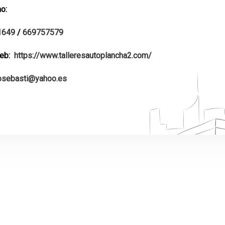
o:
1649
/
669757579
Web:
https://www.talleresautoplancha2.com/
osebasti@yahoo.es