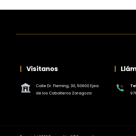
Visítanos
Llá
Calle Dr. Fleming, 30, 50600 Ejea
Te
de los Caballeros Zaragoza
976