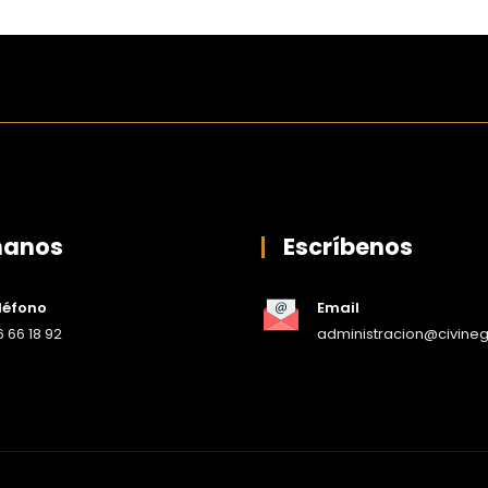
manos
Escríbenos
léfono
Email
 66 18 92
administracion@civine