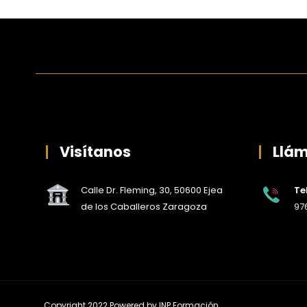
Visítanos
Llá
Calle Dr. Fleming, 30, 50600 Ejea
Te
de los Caballeros Zaragoza
976
Copyright 2022 Powered by
INP Formación