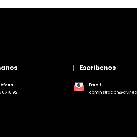
manos
Escríbenos
léfono
Email
 66 18 92
administracion@civine