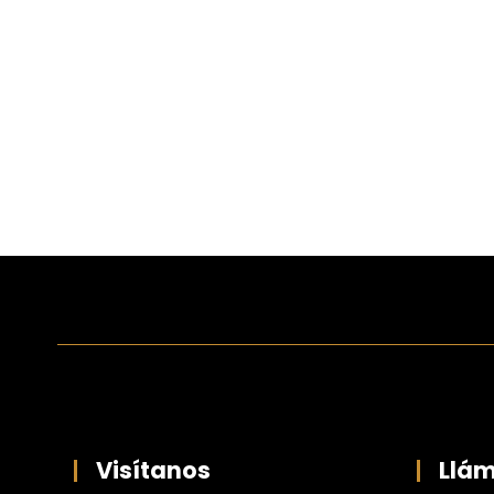
Visítanos
Llá