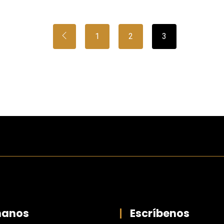
1
2
3
manos
Escríbenos