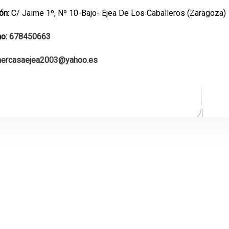
ión:
C/ Jaime 1º, Nº 10-Bajo- Ejea De Los Caballeros (Zaragoza)
no:
678450663
hercasaejea2003@yahoo.es