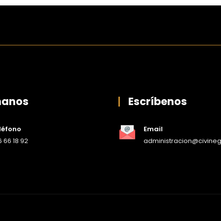
manos
Escríbenos
léfono
Email
 66 18 92
administracion@civine